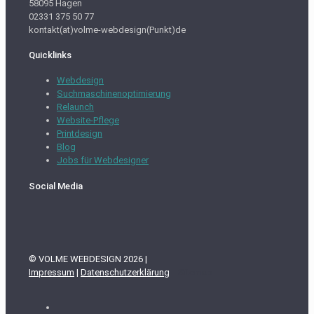
58095 Hagen
02331 375 50 77
kontakt(at)volme-webdesign(Punkt)de
Quicklinks
Webdesign
Suchmaschinenoptimierung
Relaunch
Website-Pflege
Printdesign
Blog
Jobs für Webdesigner
Social Media
© VOLME WEBDESIGN 2026 |
Impressum
|
Datenschutzerklärung
Sitemap