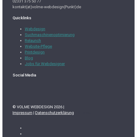
02331 375 50 77
kontakt(at)volme-webdesign(Punkt)de
Quicklinks
Webdesign
Suchmaschinenoptimierung
Relaunch
Website-Pflege
Printdesign
Blog
Jobs für Webdesigner
Social Media
© VOLME WEBDESIGN 2026 |
Impressum
|
Datenschutzerklärung
Sitemap