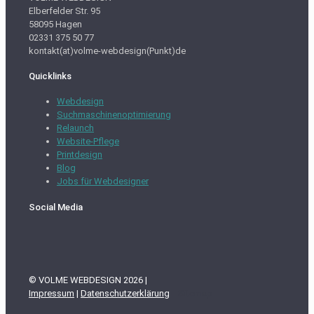
Elberfelder Str. 95
58095 Hagen
02331 375 50 77
kontakt(at)volme-webdesign(Punkt)de
Quicklinks
Webdesign
Suchmaschinenoptimierung
Relaunch
Website-Pflege
Printdesign
Blog
Jobs für Webdesigner
Social Media
© VOLME WEBDESIGN 2026 |
Impressum
|
Datenschutzerklärung
Sitemap