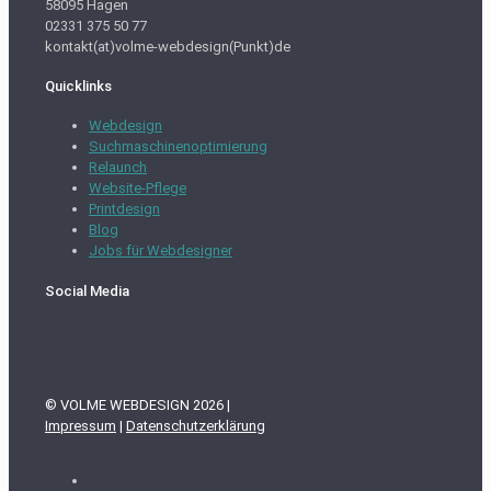
58095 Hagen
02331 375 50 77
kontakt(at)volme-webdesign(Punkt)de
Quicklinks
Webdesign
Suchmaschinenoptimierung
Relaunch
Website-Pflege
Printdesign
Blog
Jobs für Webdesigner
Social Media
© VOLME WEBDESIGN 2026 |
Impressum
|
Datenschutzerklärung
Sitemap