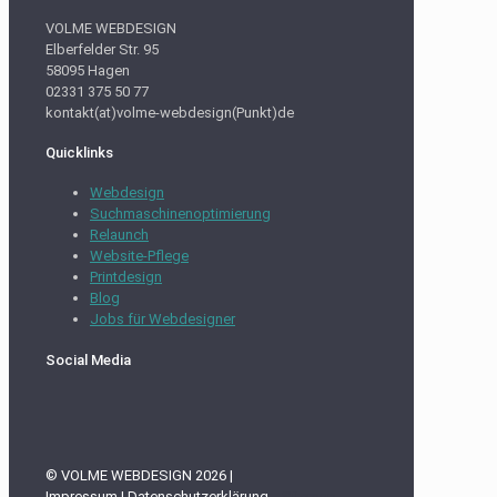
VOLME WEBDESIGN
Elberfelder Str. 95
58095 Hagen
02331 375 50 77
kontakt(at)volme-webdesign(Punkt)de
Quicklinks
Webdesign
Suchmaschinenoptimierung
Relaunch
Website-Pflege
Printdesign
Blog
Jobs für Webdesigner
Social Media
© VOLME WEBDESIGN 2026 |
Impressum
|
Datenschutzerklärung
Sitemap